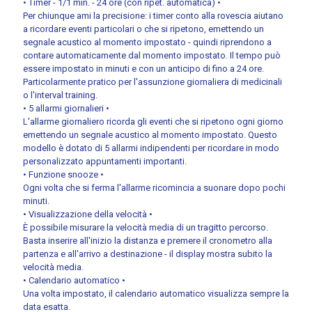
• Timer - 1/1 min. - 24 ore (con ripet. automatica) •
Per chiunque ami la precisione: i timer conto alla rovescia aiutano
a ricordare eventi particolari o che si ripetono, emettendo un
segnale acustico al momento impostato - quindi riprendono a
contare automaticamente dal momento impostato. Il tempo può
essere impostato in minuti e con un anticipo di fino a 24 ore.
Particolarmente pratico per l'assunzione giornaliera di medicinali
o l'interval training.
• 5 allarmi giornalieri •
L'allarme giornaliero ricorda gli eventi che si ripetono ogni giorno
emettendo un segnale acustico al momento impostato. Questo
modello è dotato di 5 allarmi indipendenti per ricordare in modo
personalizzato appuntamenti importanti.
• Funzione snooze •
Ogni volta che si ferma l'allarme ricomincia a suonare dopo pochi
minuti.
• Visualizzazione della velocità •
È possibile misurare la velocità media di un tragitto percorso.
Basta inserire all'inizio la distanza e premere il cronometro alla
partenza e all'arrivo a destinazione - il display mostra subito la
velocità media.
• Calendario automatico •
Una volta impostato, il calendario automatico visualizza sempre la
data esatta.