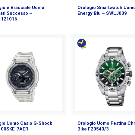
gio e Bracciale Uomo
Orologio Smartwatch Uomo
ati Successo –
Energy Blu – SWLJ009
1121016
gio Uomo Casio G-Shock
Orologio Uomo Festina Ch
100SKE-7AER
Bike F20543/3