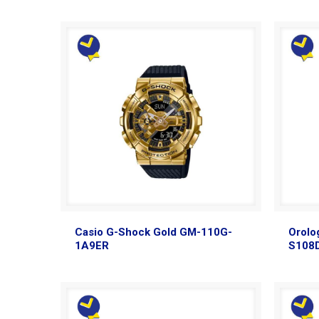
Casio G-Shock Gold GM-110G-
Orolo
1A9ER
S108