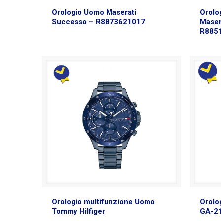
Orologio Uomo Maserati
Orolo
Successo – R8873621017
Maser
R885
Orologio multifunzione Uomo
Orolo
Tommy Hilfiger
GA-2